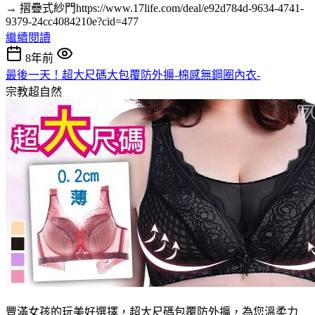
→ 摺疊式紗門https://www.17life.com/deal/e92d784d-9634-4741-
9379-24cc4084210e?cid=477
繼續閱讀
8年前
最後一天！超大尺碼大包覆防外擴-棉感無鋼圈內衣-
宗教超自然
豐滿女孩的玩美好選擇，超大尺碼包覆防外擴，為您溫柔力