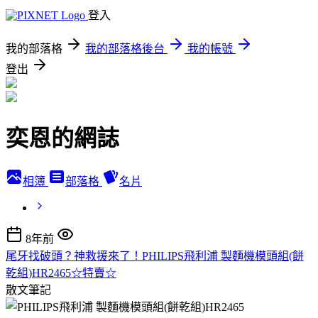
登入
我的部落格
我的部落格後台
我的帳號
登出
奕恩的網誌
相簿
部落格
名片
8年前
尾牙找破頭？神救援來了！PHILIPS飛利浦 製麵機模頭組(餅
乾組)HR2465☆特賣☆
散文筆記