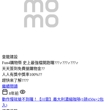
皇龍建設
Fun4購物祭 史上最強檔開跑囉???♂???♂???♂
天天簽到免費搶購物金??
人人有獎中獎率100%??
趕快來了解????
繼續閱讀
8年前
動作慢就搶不到囉！【川雲】義大利濃縮咖啡(1磅450g×2包
入)