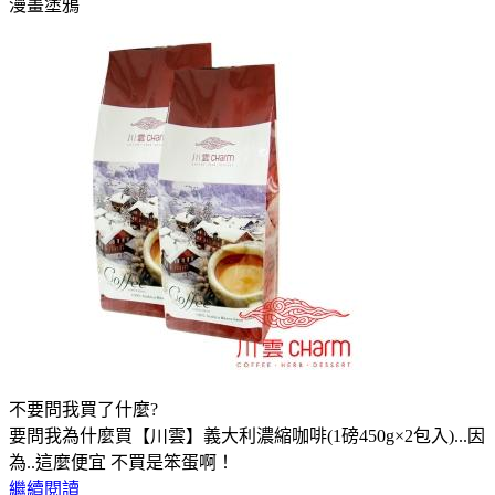
漫畫塗鴉
不要問我買了什麼?
要問我為什麼買【川雲】義大利濃縮咖啡(1磅450g×2包入)...因
為..這麼便宜 不買是笨蛋啊！
繼續閱讀