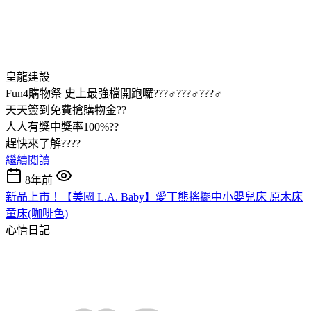
皇龍建設
Fun4購物祭 史上最強檔開跑囉???♂???♂???♂
天天簽到免費搶購物金??
人人有獎中獎率100%??
趕快來了解????
繼續閱讀
8年前
新品上市！【美國 L.A. Baby】愛丁熊搖擺中小嬰兒床 原木床
童床(咖啡色)
心情日記