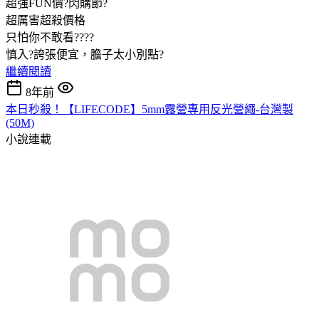
超強FUN價?閃購節?
超厲害超殺價格
只怕你不敢看????
慎入?誇張便宜，膽子太小別點?
繼續閱讀
8年前
本日秒殺！【LIFECODE】5mm露營專用反光營繩-台灣製
(50M)
小說連載