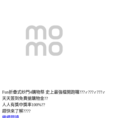
Fun折疊式紗門4購物祭 史上最強檔開跑囉???♂???♂???♂
天天簽到免費搶購物金??
人人有獎中獎率100%??
趕快來了解????
繼續閱讀