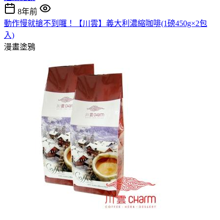
8年前
動作慢就搶不到囉！【川雲】義大利濃縮咖啡(1磅450g×2包
入)
漫畫塗鴉