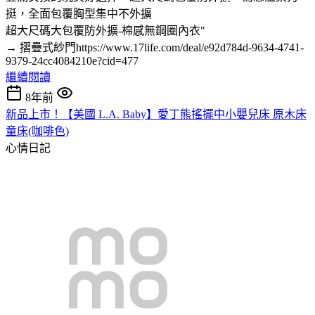
挺，全面包覆胸型集中不外擴
超大尺碼大包覆防外擴-棉感無鋼圈內衣"
→ 摺疊式紗門https://www.17life.com/deal/e92d784d-9634-4741-
9379-24cc4084210e?cid=477
繼續閱讀
8年前
新品上市！【美國 L.A. Baby】愛丁熊搖擺中小嬰兒床 原木床
童床(咖啡色)
心情日記