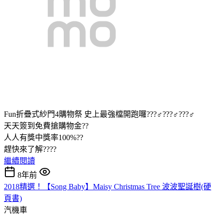
Fun折疊式紗門4購物祭 史上最強檔開跑囉???♂???♂???♂
天天簽到免費搶購物金??
人人有獎中獎率100%??
趕快來了解????
繼續閱讀
8年前
2018精選！【Song Baby】Maisy Christmas Tree 波波聖誕樹(硬
頁書)
汽機車