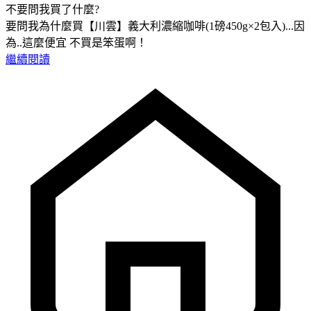
不要問我買了什麼?
要問我為什麼買【川雲】義大利濃縮咖啡(1磅450g×2包入)...因
為..這麼便宜 不買是笨蛋啊！
繼續閱讀